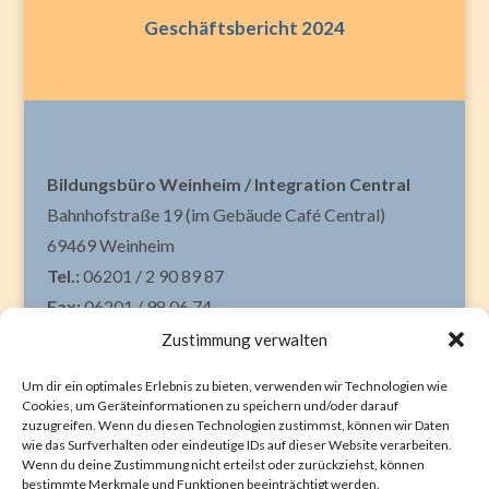
Geschäftsbericht 2024
Bildungsbüro Weinheim / Integration Central
Bahnhofstraße 19 (im Gebäude Café Central)
69469 Weinheim
Tel.:
06201 / 2 90 89 87
Fax:
06201 / 98 06 74
Mail:
info@bildungsbuero-weinheim.de
Zustimmung verwalten
Das
Bildungsbüro Weinheim
ist Teil der
Um dir ein optimales Erlebnis zu bieten, verwenden wir Technologien wie
Cookies, um Geräteinformationen zu speichern und/oder darauf
zuzugreifen. Wenn du diesen Technologien zustimmst, können wir Daten
Datenschutz
|
Impressum
wie das Surfverhalten oder eindeutige IDs auf dieser Website verarbeiten.
Wenn du deine Zustimmung nicht erteilst oder zurückziehst, können
bestimmte Merkmale und Funktionen beeinträchtigt werden.