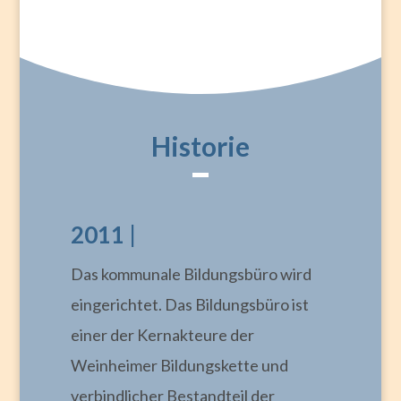
Historie
2011 |
Das kommunale Bildungsbüro wird
eingerichtet. Das Bildungsbüro ist
einer der Kernakteure der
Weinheimer Bildungskette und
verbindlicher Bestandteil der