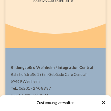
inhaltlich weiter aktuell ist.
Bildungsbüro Weinheim / Integration Central
Bahnhofstraße 19 (im Gebäude Café Central)
69469 Weinheim
Tel.:
06201 / 2 90 89 87
Fax:
06201 / 98 06 74
Mail:
info@bildungsbuero-weinheim.de
Zustimmung verwalten
Das
Bildungsbüro Weinheim
ist Teil der