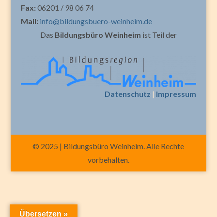
Fax:
06201 / 98 06 74
Mail:
info@bildungsbuero-weinheim.de
Das
Bildungsbüro Weinheim
ist Teil der
Datenschutz
|
Impressum
© 2025 | Bildungsbüro Weinheim. Alle Rechte
vorbehalten.
Übersetzen »