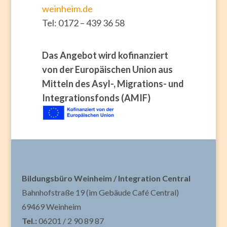
weinheim.de
Tel: 0172 – 439 36 58
Das Angebot wird kofinanziert
von der Europäischen Union aus
Mitteln des Asyl-, Migrations- und
Integrationsfonds (AMIF)
Bildungsbüro Weinheim / Integration Central
Bahnhofstraße 19 (im Gebäude Café Central)
69469 Weinheim
Tel.:
06201 / 2 90 89 87