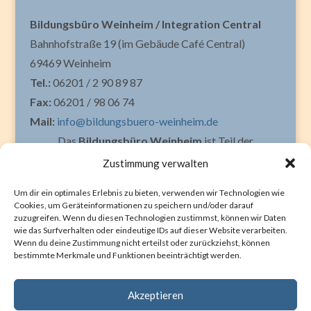
Bildungsbüro Weinheim / Integration Central
Bahnhofstraße 19 (im Gebäude Café Central)
69469 Weinheim
Tel.:
06201 / 2 90 89 87
Fax:
06201 / 98 06 74
Mail:
info@bildungsbuero-weinheim.de
Das
Bildungsbüro Weinheim
ist Teil der
Zustimmung verwalten
Um dir ein optimales Erlebnis zu bieten, verwenden wir Technologien wie
Cookies, um Geräteinformationen zu speichern und/oder darauf
zuzugreifen. Wenn du diesen Technologien zustimmst, können wir Daten
Datenschutz
|
Impressum
wie das Surfverhalten oder eindeutige IDs auf dieser Website verarbeiten.
Wenn du deine Zustimmung nicht erteilst oder zurückziehst, können
bestimmte Merkmale und Funktionen beeinträchtigt werden.
Akzeptieren
© 2025 | Bildungsbüro Weinheim. Alle Rechte